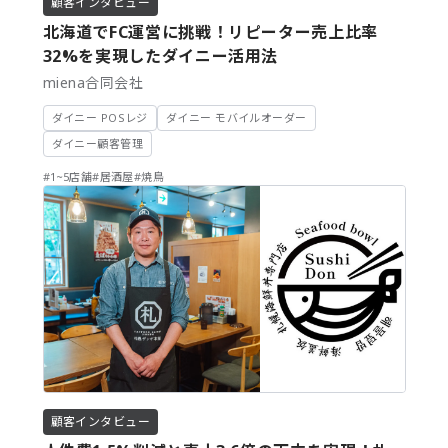
顧客インタビュー
北海道でFC運営に挑戦！リピーター売上比率
32%を実現したダイニー活用法
miena合同会社
ダイニー POSレジ
ダイニー モバイルオーダー
ダイニー顧客管理
#1~5店舗
#居酒屋
#焼鳥
顧客インタビュー