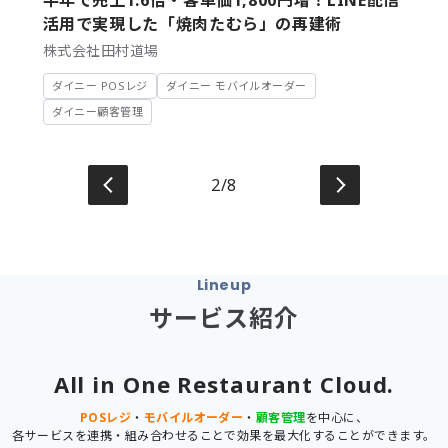
半年で売上1.6倍・客単価1,800円増！LINE配信
活用で実現した「焼肉たむら」の再建術
株式会社田村道場
ダイニー POSレジ
ダイニー モバイルオーダー
ダイニー顧客管理
2/8
Lineup
サービス紹介
All in One Restaurant Cloud.
POSレジ
・
モバイルオーダー
・
顧客管理
を中心に、
各サービスを連携・組み合わせることで効果を最大化することができます。