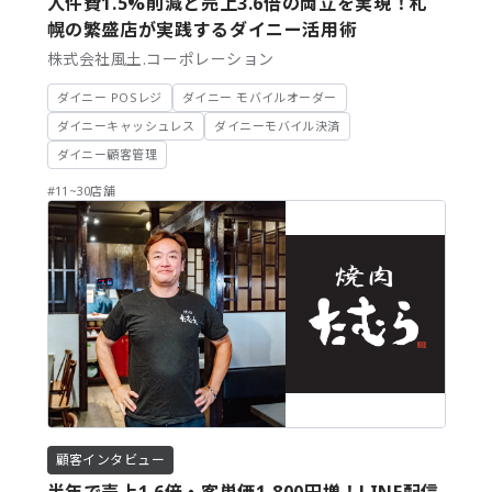
人件費1.5%削減と売上3.6倍の両立を実現！札
幌の繁盛店が実践するダイニー活用術
株式会社風土.コーポレーション
ダイニー POSレジ
ダイニー モバイルオーダー
ダイニーキャッシュレス
ダイニーモバイル決済
ダイニー顧客管理
#11~30店舗
顧客インタビュー