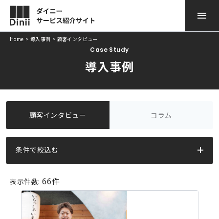
Home
>
導入事例
>
顧客インタビュー
Case Study
ダイニー POSレジ
サービスのご紹介
導入事例
ダイニー モバイル オーダー
導入事例
ダイニー 顧客管理
ニュース
顧客インタビュー
コラム
ダイニー勤怠
お役立ち情報
条件で絞込む
ダイニー モバイル 決済
よくある質問
サービス
ダイニー キャッシュレス
資料ダウンロード
66件
表示件数:
ダイニー POSレジ
ダイニー モバイルオーダー
ダイニー予約台帳
お問い合わせ
ダイニーキャッシュレス
ダイニーモバイル決済