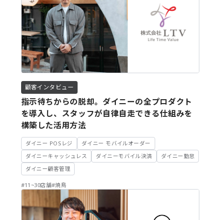
ダイニー経営管理
ダイニー勤怠
ダイニー顧客管理
会社概要
タグ
採用情報
利用規約
#1~5店舗
#100店舗以上(FC含む)
プライバシーポリシー
#11~30店舗
#31~50店舗(FC含む)
顧客インタビュー
クッキーポリシー
指示待ちからの脱却。ダイニーの全プロダクト
#51~100店舗
#51~100店舗(FC含む)
を導入し、スタッフが自律自走できる仕組みを
情報セキュリティ方針
#6~10店舗
#6~10店舗(FC含む)
#イタリアン
構築した活用方法
正規取り扱いパートナー募集
#おにぎり
#カフェ
#カレー
ダイニー POSレジ
ダイニー モバイルオーダー
公式YouTubeチャンネル
ダイニーキャッシュレス
ダイニーモバイル決済
ダイニー勤怠
#タイ・アジアン
#ダイニングバー
ダイニー顧客管理
#テイクアウト
#バル
#ラーメン
#11~30店舗
#焼鳥
#レストラン
#ワインバル
#中華
#和食
#定食
#寿司
#居酒屋
#沖縄料理