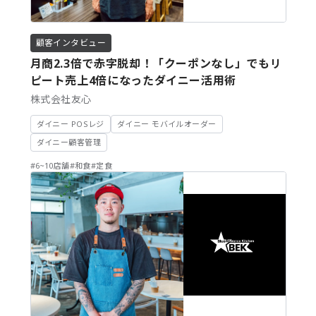
顧客インタビュー
月商2.3倍で赤字脱却！「クーポンなし」でもリ
ピート売上4倍になったダイニー活用術
株式会社友心
ダイニー POSレジ
ダイニー モバイルオーダー
ダイニー顧客管理
#6~10店舗
#和食
#定食