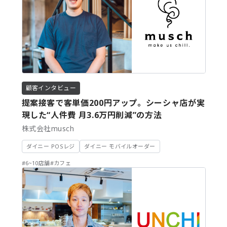
#海鮮
#焼肉
#焼鳥
#立ち呑み
#韓国料理
#鰻
#鶏料理
絞り込む
顧客インタビュー
提案接客で客単価200円アップ。シーシャ店が実
現した“人件費 月3.6万円削減”の方法
条件をクリア
株式会社musch
ダイニー POSレジ
ダイニー モバイルオーダー
#6~10店舗
#カフェ