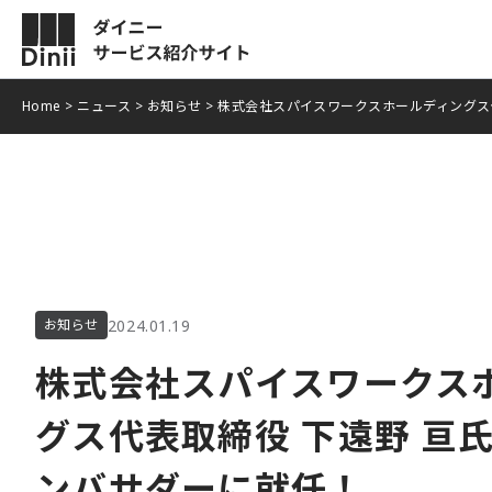
Home
>
ニュース
>
お知らせ
>
株式会社スパイスワークスホールディングス
POSレジ
サービスの
モバイル決済
導入事例
ニュース
お役立ち情
2024.01.19
お知らせ
株式会社スパイスワークス
よくある質
グス代表取締役 下遠野 亘
資料ダウン
ンバサダーに就任！