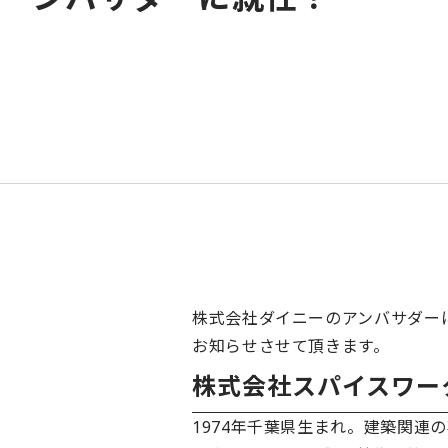
お問い合わ
会社概要
採用情報
利用規約
プライバシーポリ
クッキーポリシー
情報セキュリティ
正規取り扱いパー
株式会社ダイニーのアンバサダー
お知らせさせて頂きます。
公式YouTubeチ
株式会社スパイスワー
POSレジ
1974年千葉県生まれ。建築関
モバイル