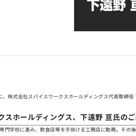
せ
シー
方針
トナー募集
に、株式会社スパイスワークスホールディングス代表取締役 
ャンネル
クスホールディングス、下遠野 亘氏のご
モバイルオーダ
顧客管理
勤怠
ー
連の専門学校に進み、飲食店等を手掛ける工務店に勤務。その
決済
キャッシュレス
予約台帳
経営