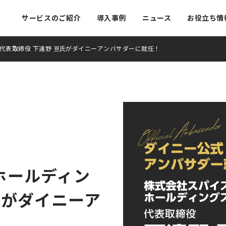
サービスのご紹介
導入事例
ニュース
お役立ち情
代表取締役 下遠野 亘氏がダイニーアンバサダーに就任！
モバイルオーダー
顧客管理
ご紹介
キャッシュレス
予約台帳
報
ホールディン
問
氏がダイニーア
ロード