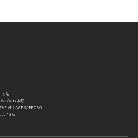
 5階
WeWork本町
E VILLAGE SAPPORO
ル 13階