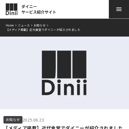
Home
>
ニュース
>
お知らせ
>
【メディア掲載】近代食堂でダイニーが紹介されました
ダイニー POSレジ
サービスのご紹介
ダイニー モバイル オーダー
導入事例
ダイニー 顧客管理
ニュース
ダイニー勤怠
お役立ち情報
ダイニー モバイル 決済
よくある質問
ダイニー キャッシュレス
資料ダウンロード
ダイニー予約台帳
2025.06.23
お知らせ
お問い合わせ
【メディア掲載】近代食堂でダイニーが紹介されました