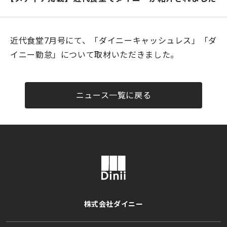
ダイニー経営管理
会社概要
近代食堂7月号にて、「ダイニーキャッシュレス」「ダ
採用情報
イニー勤怠」について取材いただきました。
利用規約
プライバシーポリシー
ニュース一覧に戻る
クッキーポリシー
情報セキュリティ方針
正規取り扱いパートナー募集
公式YouTubeチャンネル
株式会社ダイニー