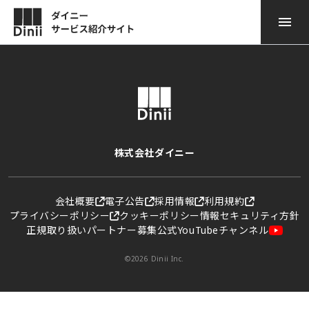
ダイニー POSレジ
サービスのご紹介
ダイニー モバイル オーダー
導入事例
ダイニー 顧客管理
ニュース
株式会社ダイニー
ダイニー勤怠
お役立ち情報
会社概要
電子公告
採用情報
利用規約
プライバシーポリシー
クッキーポリシー
情報セキュリティ方針
ダイニー モバイル 決済
よくある質問
正規取り扱いパートナー募集
公式YouTubeチャンネル
ダイニー キャッシュレス
資料ダウンロード
©2026 Dinii Inc.
ダイニー予約台帳
お問い合わせ