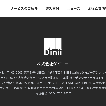
サービスのご紹介
導入事例
ニュース
お役立ち情
モバイルオーダー
顧客管理
ご紹介
キャッシュレス
予約台帳
株式会社ダイニー
報
本社:
〒100-0005 東京都千代田区丸の内1丁目1-3 日本生命丸の内ガーデンタワー
:
〒541-0052 大阪府大阪市中央区安土町3-5-13 本町ガーデンシティテラス12F 
問
002 北海道札幌市中央区北二条西3丁目1-2 THE VILLAGE SAPPORO2F WeWork TH
フィス:
〒450-0002 愛知県名古屋市中村区名駅三丁目26番8号 KDX名古屋駅前ビ
電話番号:
050-1725-2637
ロード