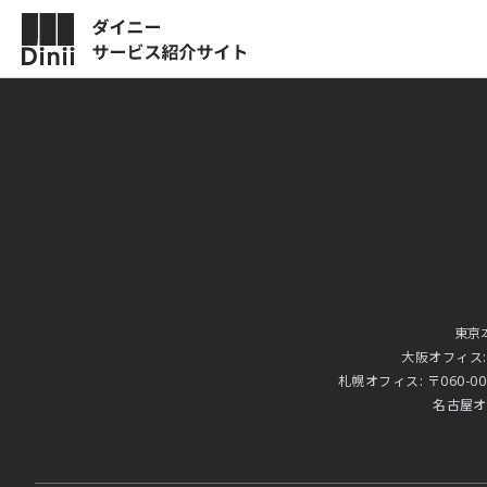
POSレジ
サービスの
モバイル決済
導入事例
ニュース
お役立ち情
東京
大阪オフィス
よくある質
札幌オフィス:
〒060-0
名古屋オ
資料ダウン