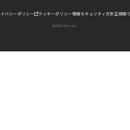
せ
ライバシーポリシー
クッキーポリシー
情報セキュリティ方針
正規取
©2026 Dinii Inc.
シー
方針
トナー募集
ャンネル
モバイルオーダ
顧客管理
勤怠
ー
決済
キャッシュレス
予約台帳
経営