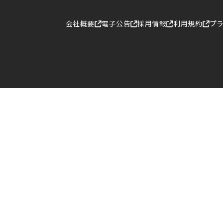
お問い合わ
会社概要
電子公告
採用情報
利用規約
プ
会社概要
採用情報
利用規約
プライバシーポリ
クッキーポリシー
情報セキュリティ
正規取り扱いパー
公式YouTubeチ
POSレジ
モバイル