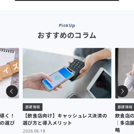
ダイニー経営管理
会社概要
採用情報
PickUp
おすすめのコラム
利用規約
プライバシーポリシー
クッキーポリシー
情報セキュリティ方針
正規取り扱いパートナー募集
公式YouTubeチャンネル
基礎情報
基礎情報
導く！
【飲食店向け】キャッシュレス決済の
飲食店
の選び
選び方と導入メリット
｜多店
略
2026.06.18