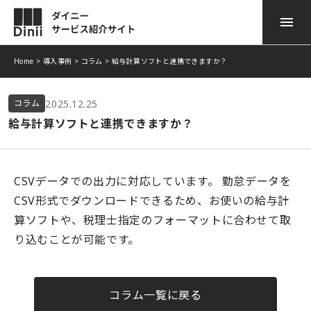
Home
>
導入事例
>
コラム
>
給与計算ソフトと連携できますか？
ダイニー POSレジ
サービスのご紹介
2025.12.25
コラム
ダイニー モバイル オーダー
導入事例
給与計算ソフトと連携できますか？
ダイニー 顧客管理
ニュース
CSVデータでの出力に対応しています。 勤怠データを
ダイニー勤怠
お役立ち情報
CSV形式でダウンロードできるため、お使いの給与計
ダイニー モバイル 決済
算ソフトや、税理士指定のフォーマットに合わせて取
よくある質問
り込むことが可能です。
ダイニー キャッシュレス
資料ダウンロード
ダイニー予約台帳
お問い合わせ
コラム一覧に戻る