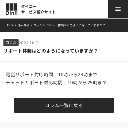
Home
>
導入事例
>
コラム
>
サポート体制はどのようになっていますか？
ダイニー POSレジ
サービスのご紹介
2024.10.01
コラム
ダイニー モバイル オーダー
導入事例
サポート体制はどのようになっていますか？
ダイニー 顧客管理
ニュース
電話サポート対応時間 10時から23時まで
ダイニー勤怠
お役立ち情報
チャットサポート対応時間 10時から25時まで
ダイニー モバイル 決済
よくある質問
ダイニー キャッシュレス
コラム一覧に戻る
資料ダウンロード
ダイニー予約台帳
お問い合わせ