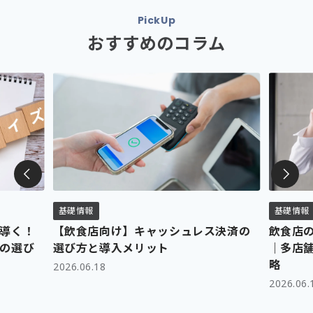
ダイニー経営管理
PickUp
会社概要
おすすめのコラム
採用情報
利用規約
プライバシーポリシー
クッキーポリシー
情報セキュリティ方針
正規取り扱いパートナー募集
基礎情報
基礎情報
公式YouTubeチャンネル
導く！
【飲食店向け】キャッシュレス決済の
飲食店
の選び
選び方と導入メリット
｜多店
略
2026.06.18
2026.06.