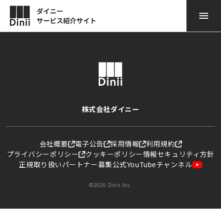
ダイニー POSレジ
サービスのご紹介
ダイニー モバイル オーダー
導入事例
ダイニー 顧客管理
ニュース
株式会社ダイニー
ダイニー勤怠
お役立ち情報
会社概要
電子公告
採用情報
利用規約
プライバシーポリシー
クッキーポリシー
情報セキュリティ方針
ダイニー モバイル 決済
よくある質問
正規取り扱いパートナー募集
公式YouTubeチャンネル
ダイニー キャッシュレス
資料ダウンロード
©2026 Dinii Inc.
ダイニー予約台帳
お問い合わせ