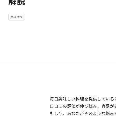
解説
お問い合わ
基礎情報
会社概要
採用情報
利用規約
プライバシーポリ
クッキーポリシー
情報セキュリティ
正規取り扱いパー
公式YouTubeチ
毎日美味しい料理を提供している
POSレジ
口コミの評価が伸び悩み、客足が
もし今、あなたがそのような悩み
モバイル