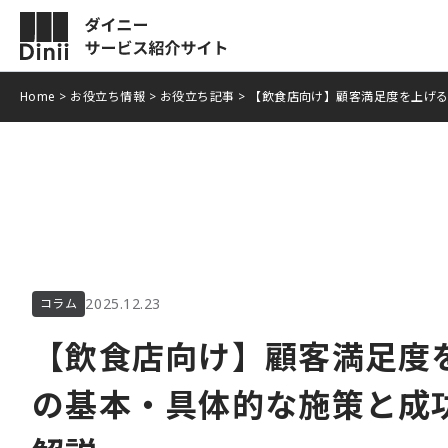
Home
>
お役立ち情報
>
お役立ち記事
>
【飲食店向け】顧客満足度を上げ
POSレジ
サービスの
モバイル決済
導入事例
ニュース
お役立ち情
2025.12.23
コラム
よくある質
【飲食店向け】顧客満足度
の基本・具体的な施策と成
資料ダウン