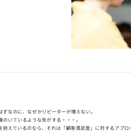
せ
シー
方針
トナー募集
ャンネル
はずなのに、なぜかリピーターが増えない。
モバイルオーダ
顧客管理
勤怠
遠のいているような気がする・・・。
ー
を抱えているのなら、それは「顧客満足度」に対するアプロ
決済
キャッシュレス
予約台帳
経営