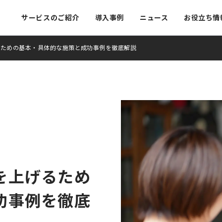
サービスのご紹介
導入事例
ニュース
お役立ち情
るための基本・具体的な施策と成功事例を徹底解説
モバイルオーダー
顧客管理
ご紹介
キャッシュレス
予約台帳
報
問
を上げるため
功事例を徹底
ロード