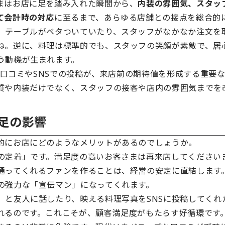
まはお店に足を踏み入れた瞬間から、
内装の雰囲気、スタッ
て会計時の対応
に至るまで、あらゆる店舗との接点を総合的
、テーブルがベタついていたり、スタッフがなかなか注文を
ね。逆に、料理は標準的でも、スタッフの笑顔が素敵で、居
う動機が生まれます。
プの口コミやSNSでの投稿が、来店前の期待値を形成する重要
質や内装だけでなく、スタッフの接客や店内の雰囲気までを
足の影響
的にお店にどのようなメリットがあるのでしょうか。
の定着」です。満足度の高いお客さまは再来店してください
通ってくれるファンを作ることは、経営の安定に直結します
の強力な「宣伝マン」になってくれます。
」と友人に話したり、映える料理写真をSNSに投稿してくれ
れるのです。これこそが、顧客満足度がもたらす好循環です