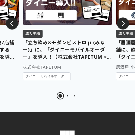
導入実績
導入実績
他7店舗
「立ち飲み&モダンビストロ μ (みゅ
「居酒屋
する
ー)」に、「ダイニーモバイルオーダ
舗に、
を導
ー」を導入！【株式会社TAPETUM ×
「ダイ
社ダイニ
株式会社ダイニー】
入！【
株式会社TAPETUM
居酒屋 
× 株式
ダイニー モバイルオーダー
ダイニー 