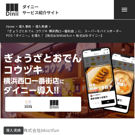
Home
>
導入事例
>
導入実績
>
「ぎょうざとおでん コウヅキ 横浜西口一番街店 」に、スーパーモバイルオーダー
ダイニー POSレジ
サービスのご紹介
POS「ダイニー」を導入！【株式会社Mostfun × 株式会社ダイニー】
ダイニー モバイル オーダー
導入事例
ダイニー 顧客管理
ニュース
ダイニー勤怠
お役立ち情報
ダイニー モバイル 決済
よくある質問
ダイニー キャッシュレス
資料ダウンロード
ダイニー予約台帳
お問い合わせ
株式会社Mostfun
導入実績