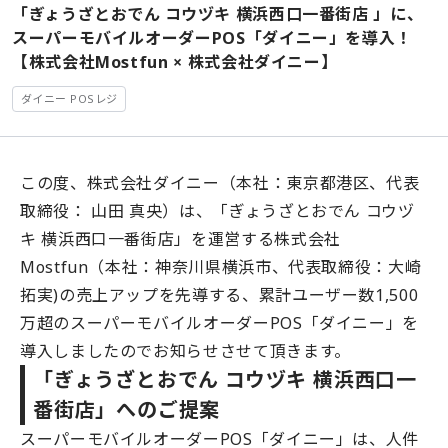
「ぎょうざとおでん コウヅキ 横浜西口一番街店 」に、
ダイニー経営管理
スーパーモバイルオーダーPOS「ダイニー」を導入！
会社概要
【株式会社Mostfun × 株式会社ダイニー】
採用情報
ダイニー POSレジ
利用規約
プライバシーポリシー
この度、株式会社ダイニー（本社：東京都港区、代表
クッキーポリシー
取締役： 山田 真央）は、「ぎょうざとおでん コウヅ
情報セキュリティ方針
キ 横浜西口一番街店」を運営する株式会社
Mostfun（本社：神奈川県横浜市、代表取締役：大崎
正規取り扱いパートナー募集
拓実)の売上アップを先導する、累計ユーザー数1,500
公式YouTubeチャンネル
万超のスーパーモバイルオーダーPOS「ダイニー」を
導入しましたのでお知らせさせて頂きます。
「ぎょうざとおでん コウヅキ 横浜西口一
番街店」へのご提案
スーパーモバイルオーダーPOS「ダイニー」は、人件