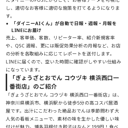
たダイニーのPOSだからこそ、お客様データを可視化
し、適切なお客様に適切な施策を打てるようになりま
す。
「ダイニーAIくん」が自動で日報・週報・月報を
LINEにお届け
売上、客単価、客数、リピーター率、紹介新規客率
や、QSC 週報、更には販促効果分析の月報など、お店
の分析を各取組みに応じてレポートを送付します。
LINEに届くので、空いた時間に確認がしやすい仕組み
になっています。
「ぎょうざとおでん コウヅキ 横浜西口一
番街店」のご紹介
「ぎょうざとおでん コウヅキ 横浜西口一番街店」は、
神奈川県横浜市、横浜駅から徒歩5分の高コスパ居酒
屋です。出汁にこだわった絶品おでんは季節問わず大
人気の看板メニューで、素材の味を生かした優しい味
付けが魅力。博多羽根付き餃子はなんと199円！食べ